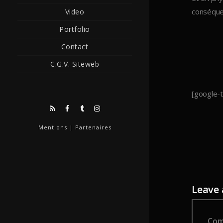
conséquen
Video
Portfolio
Contact
C.G.V. Siteweb
[google-t
Mentions
|
Partenaires
Leave
Comm