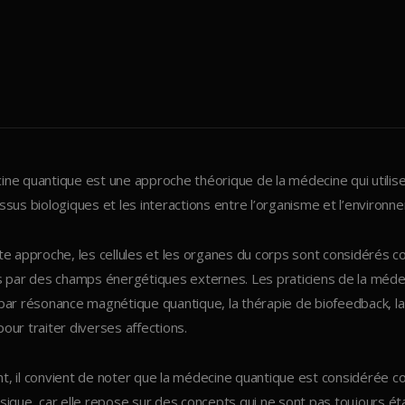
ne quantique est une approche théorique de la médecine qui utilise
ssus biologiques et les interactions entre l’organisme et l’environn
te approche, les cellules et les organes du corps sont considéré
s par des champs énergétiques externes. Les praticiens de la médeci
par résonance magnétique quantique, la thérapie de biofeedback, la 
our traiter diverses affections.
t, il convient de noter que la médecine quantique est considérée
sique, car elle repose sur des concepts qui ne sont pas toujours ét