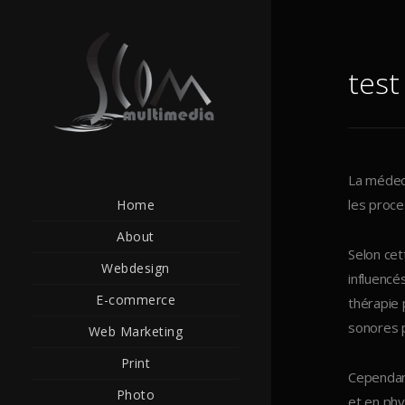
test
La médeci
les proce
Home
About
Selon cet
Webdesign
influencé
E-commerce
thérapie 
sonores p
Web Marketing
Print
Cependan
Photo
et en phy