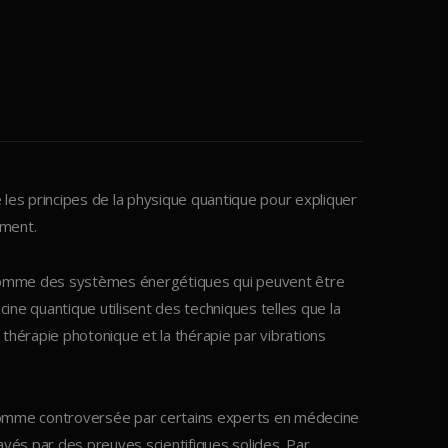
 les principes de la physique quantique pour expliquer
ement.
s comme des systèmes énergétiques qui peuvent être
ne quantique utilisent des techniques telles que la
thérapie photonique et la thérapie par vibrations
 comme controversée par certains experts en médecine
ayés par des preuves scientifiques solides. Par