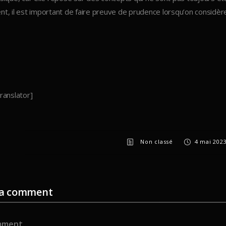
t, il est important de faire preuve de prudence lorsqu’on considèr
ranslator]
Non classé
4 mai 202
 a comment
ent