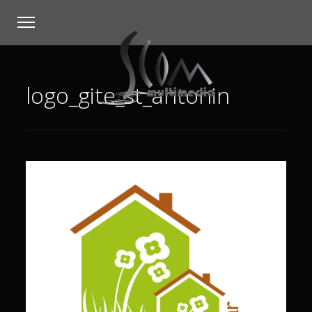
logo_gite_st_antonin