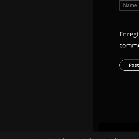
Enregi
comme
© SCom Multimé