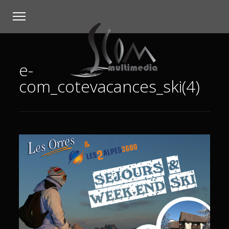
e-
com_cotevacances_ski(4)