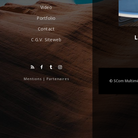
Video
Portfolio
Contact
L
C.G.V. Siteweb
Mentions
|
Partenaires
© SCom Multimé